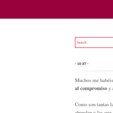
10:37
Muchos me habéis 
al compromiso
y 
Como son tantas l
abundan y las que