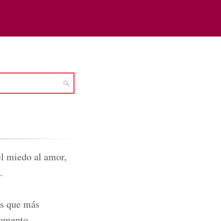
el miedo al amor,
.
as que más
momento.