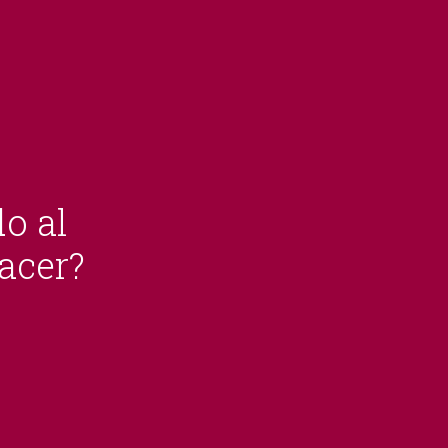
do al
acer?