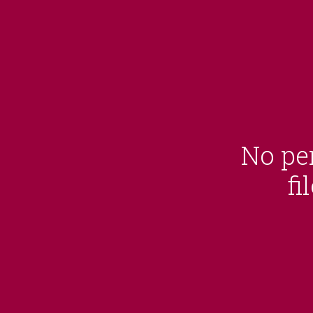
No per
fi