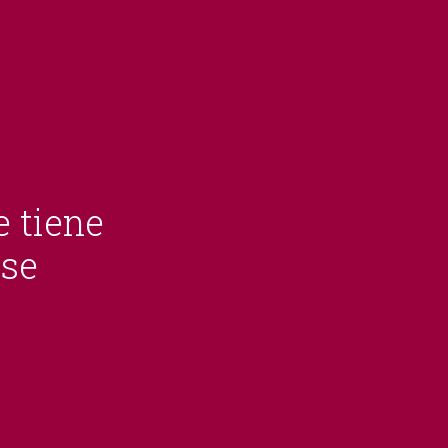
e tiene
rse