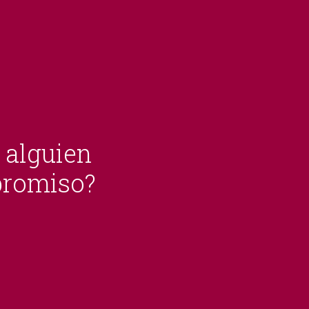
 alguien
mpromiso?