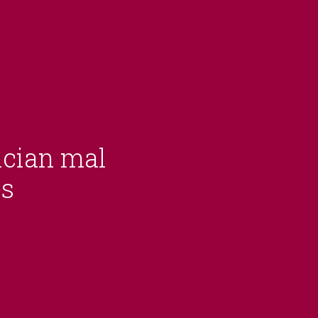
nician mal
es