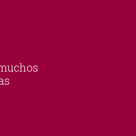
n muchos
as