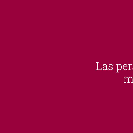
Las per
m