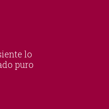
iente lo
tado puro